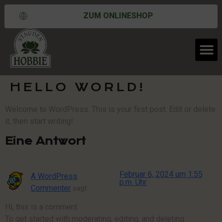
ZUM ONLINESHOP
HELLO WORLD!
Welcome to WordPress. This is your first post. Edit or delete
it, then start writing!
Eine Antwort
Februar 6, 2024 um 1:55
A WordPress
p.m. Uhr
Commenter
sagt:
Hi, this is a comment.
To get started with moderating, editing, and deleting