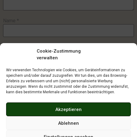
Name
*
E-Mail-Adresse
*
Cookie-Zustimmung
verwalten
Website
Wir verwenden Technologien wie Cookies, um Geräteinformationen zu
speichern und/oder darauf zuzugreifen. Wir tun dies, um das Browsing-
Erlebnis zu verbessern und um (nicht) personalisierte Werbung
anzuzeigen. Wenn du nicht zustimmst oder die Zustimmung widerrufst,
kann dies bestimmte Merkmale und Funktionen beeinträchtigen.
Name, E-Mail-Adresse und Website in diesem Browser für
meinen nächsten Kommentar speichern.
Akzeptieren
Ablehnen
Einstellungen ansehen